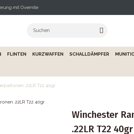
ferung mit Overnite
N
FLINTEN
KURZWAFFEN
SCHALLDÄMPFER
MUNITI
rpatronen .22LR T22 40gr
Winchester Ra
.22LR T22 40gr