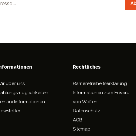
Ab
estelle unseren Newsletter und verpasse keine unserer Aktion
mehr!
nformationen
Rechtliches
ir über uns
Barrierefreiheitserklärung
ahlungsmöglichkeiten
Informationen zum Erwerb
ersandinformationen
von Waffen
ewsletter
Datenschutz
AGB
Sitemap