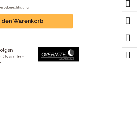
werbsberechtigung
n den Warenkorb
folgen
 Overnite -
e