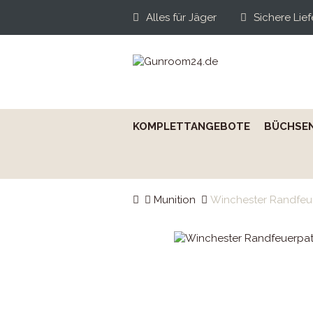
Alles für Jäger
Sichere Lie
Filialen vor Ort
KOMPLETTANGEBOTE
BÜCHSE
Munition
Winchester Randfeue