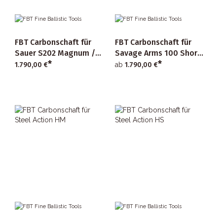
FBT Carbonschaft für
FBT Carbonschaft für
Sauer S202 Magnum /
Savage Arms 100 Short
*
*
S404 Magnum / S505
Action
1.790,00 €
ab
1.790,00 €
Magnum