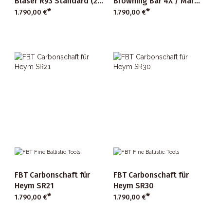
Blaser R93 Standard (2-
Browning Bar 4X / Maral
*
*
part)
4X
1.790,00 €
1.790,00 €
FBT Carbonschaft für
FBT Carbonschaft für
Heym SR21
Heym SR30
*
*
1.790,00 €
1.790,00 €